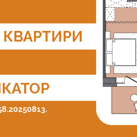
Ь КВАРТИРИ
ІКАТОР
58.20250813.