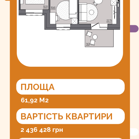
ПЛОЩА
61,92 М2
ВАРТІСТЬ КВАРТИРИ
2 436 428 грн
ІДЕНТИФІКАТОР
01.2603910.5072758.20250813.
99.5146.70
УМОВИ ПРОДАЖУ