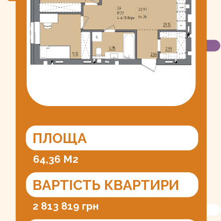
ПЛОЩА
64,36 М2
ВАРТІСТЬ КВАРТИРИ
2 813 819 грн
ІДЕНТИФІКАТОР
01.2603999.5072788.20250813.
41.5201.07
УМОВИ ПРОДАЖУ